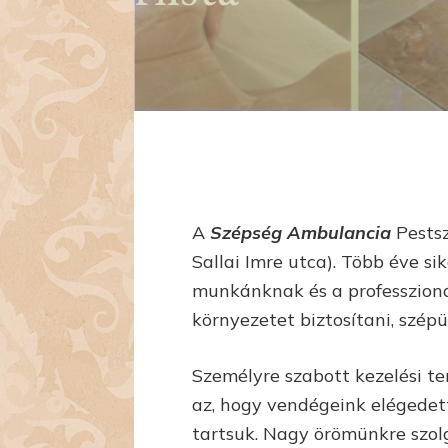
A
Szépség Ambulancia
Pestsz
Sallai Imre utca). Több éve s
munkánknak és a professzioná
környezetet biztosítani, szép
Személyre szabott kezelési t
az, hogy vendégeink elégedet
tartsuk. Nagy örömünkre szol