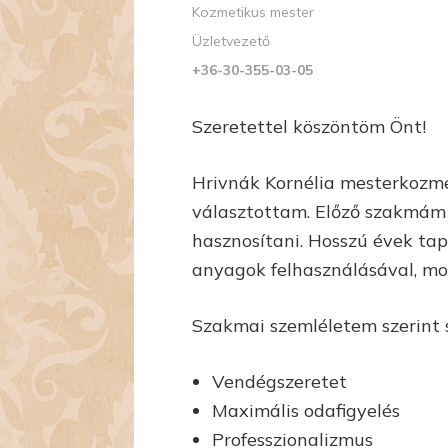
Kozmetikus mester
Üzletvezető
+36-30-355-03-05
Szeretettel köszöntöm Önt!
Hrivnák Kornélia mesterkozme
választottam. Előző szakmám 
hasznosítani. Hosszú évek tap
anyagok felhasználásával, m
Szakmai szemléletem szerint
Vendégszeretet
Maximális odafigyelés
Professzionalizmus