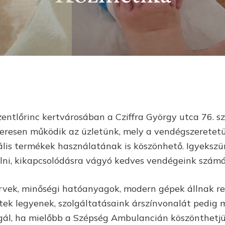
entlőrinc kertvárosában a Cziffra György utca 76. sz
ikeresen működik az üzletünk, mely a vendégszeretetü
lis termékek használatának is köszönhető. Igyeksz
ülni, kikapcsolódásra vágyó kedves vendégeink számá
ervek, minőségi hatóanyagok, modern gépek állnak re
tek legyenek, szolgáltatásaink árszínvonalát pedig 
gál, ha mielőbb a Szépség Ambulancián köszönthetjü