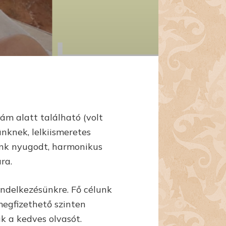
ám alatt található (volt
nknek, lelkiismeretes
ünk nyugodt, harmonikus
ra.
ndelkezésünkre. Fő célunk
megfizethető szinten
k a kedves olvasót.