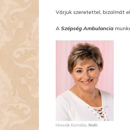
Várjuk szeretettel, bizalmát el
A
Szépség Ambulancia
munka
Hrivnák Kornélia,
Nelli