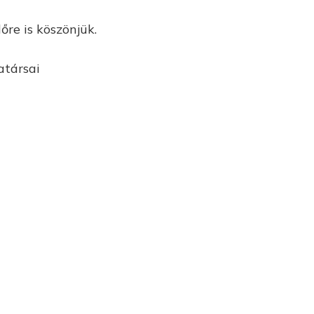
őre is köszönjük.
társai