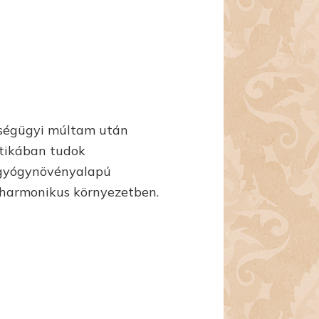
szségügyi múltam után
etikában tudok
s gyógynövényalapú
 harmonikus környezetben.