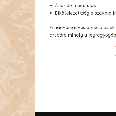
Állandó megújulás
Elkötelezettség a szakma i
A hagyományos arckezelések m
arcbőre mindig a legragyogó