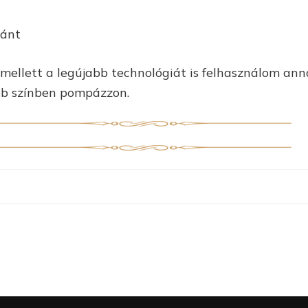
ránt
ellett a legújabb technológiát is felhasználom an
bb színben pompázzon.