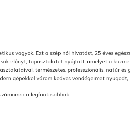
tikus vagyok. Ezt a szép női hivatást, 25 éves egé
sok előnyt, tapasztalatot nyújtott, amelyet a kozm
asztalataival, természetes, professzionális, natúr é
odern gépekkel várom kedves vendégeimet nyugodt,
 számomra a legfontosabbak: