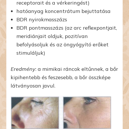
receptorait és a vérkeringést)
hatóanyag koncentrátum bejuttatása
BDR nyirokmasszázs
BDR pontmasszázs (az arc reflexpontjait,
meridiánjait oldjuk, pozitívan
befolyásoljuk és az öngyógyító erőket
stimuláljuk)
Eredmény
: a mimikai ráncok eltűnnek, a bőr
kipihentebb és feszesebb, a bőr összképe
látványosan javul.