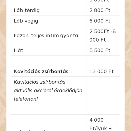
Láb térdig
2 800 Ft
Láb végig
6 000 Ft
2 500Ft -8
Fazon, teljes intim gyanta
000 Ft
Hát
5 500 Ft
Kavitációs zsírbontás
13 000 Ft
Kavitációs zsírbontás
aktuális akcióról érdeklődjön
telefonon!
4 000
Ft/lyuk +