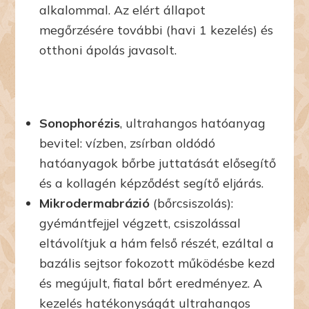
alkalommal. Az elért állapot
megőrzésére további (havi 1 kezelés) és
otthoni ápolás javasolt.
Sonophorézis
, ultrahangos hatóanyag
bevitel: vízben, zsírban oldódó
hatóanyagok bőrbe juttatását elősegítő
és a kollagén képződést segítő eljárás.
Mikrodermabrázió
(bőrcsiszolás):
gyémántfejjel végzett, csiszolással
eltávolítjuk a hám felső részét, ezáltal a
bazális sejtsor fokozott működésbe kezd
és megújult, fiatal bőrt eredményez. A
kezelés hatékonyságát ultrahangos