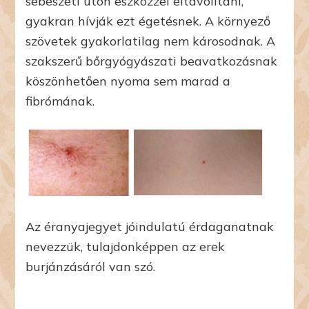
sebészeti úton eszközzel eltávolítani,
gyakran hívják ezt égetésnek. A környező
szövetek gyakorlatilag nem károsodnak. A
szakszerű bőrgyógyászati beavatkozásnak
köszönhetően nyoma sem marad a
fibrómának.
Az éranyajegyet jóindulatú érdaganatnak
nevezzük, tulajdonképpen az erek
burjánzásáról van szó.