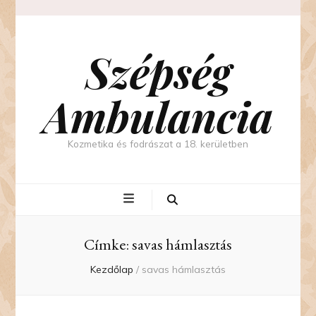
Szépség
Ambulancia
Kozmetika és fodrászat a 18. kerületben
Címke:
savas hámlasztás
Kezdőlap
/
savas hámlasztás