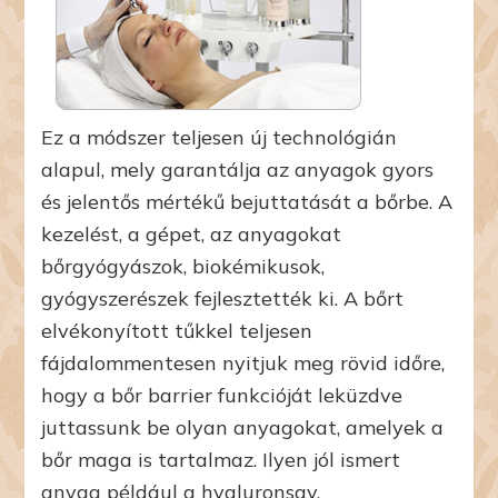
Ez a módszer teljesen új technológián
alapul, mely garantálja az anyagok gyors
és jelentős mértékű bejuttatását a bőrbe. A
kezelést, a gépet, az anyagokat
bőrgyógyászok, biokémikusok,
gyógyszerészek fejlesztették ki. A bőrt
elvékonyított tűkkel teljesen
fájdalommentesen nyitjuk meg rövid időre,
hogy a bőr barrier funkcióját leküzdve
juttassunk be olyan anyagokat, amelyek a
bőr maga is tartalmaz. Ilyen jól ismert
anyag például a hyaluronsav.