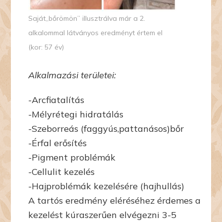
Saját„bőrömön” illusztrálva már a 2.
alkalommal látványos eredményt értem el
(kor: 57 év)
Alkalmazási területei:
-Arcfiatalítás
-Mélyrétegi hidratálás
-Szeborreás (faggyús,pattanásos)bőr
-Érfal erősítés
-Pigment problémák
-Cellulit kezelés
-Hajproblémák kezelésére (hajhullás)
A tartós eredmény eléréséhez érdemes a
kezelést kúraszerűen elvégezni 3-5