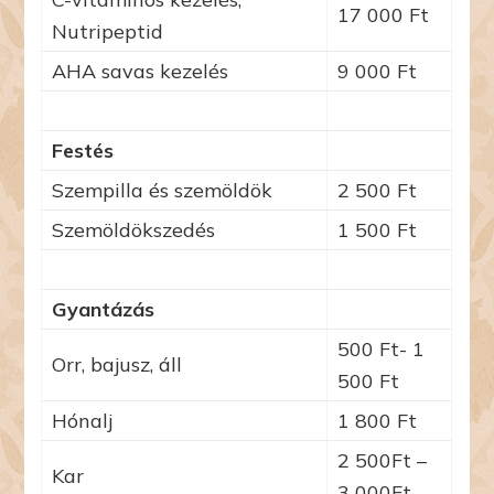
17 000 Ft
Nutripeptid
AHA savas kezelés
9 000 Ft
Festés
Szempilla és szemöldök
2 500 Ft
Szemöldökszedés
1 500 Ft
Gyantázás
500 Ft- 1
Orr, bajusz, áll
500 Ft
Hónalj
1 800 Ft
2 500Ft –
Kar
3 000Ft