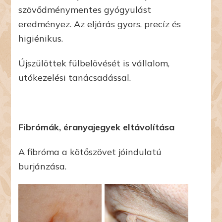
szövődménymentes gyógyulást
eredményez. Az eljárás gyors, precíz és
higiénikus.
Újszülöttek fülbelövését is vállalom,
utókezelési tanácsadással.
Fibrómák, éranyajegyek eltávolítása
A fibróma a kötőszövet jóindulatú
burjánzása.