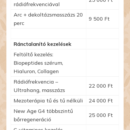
rádiófrekvenciával
Arc + dekoltázsmasszázs 20
9 500 Ft
perc
Ránctalanító kezelések
Feltöltő kezelés:
Biopeptides szérum,
Hialuron, Collagen
Rádiófrekvencia –
22 000 Ft
Ultrahang, masszázs
Mezoterápia tű és tű nélküli
24 000 Ft
New Age G4 többszintű
25 000 Ft
bőrregeneráció
C-vitaminos kezelés,