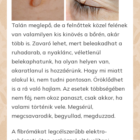
Talán meglepő, de a felnőttek közel felének
van valamilyen kis kinövés a bőrén, akár
több is. Zavaró lehet, mert beleakadhat a
ruhadarab, a nyaklánc, véletlenül
belekaphatunk, ha olyan helyen van,
akaratlanul is hozzáérünk. Hogy mi miatt
alakul ki, nem tudni pontosan. Öröklődhet
is a rá való hajlam. Az esetek többségében
nem fáj, nem okoz panaszt, csak akkor, ha
valami történik vele. Megsérül,
megcsavarodik, begyullad, megduzzad.
A fibrómákat legcélszerűbb elektro-